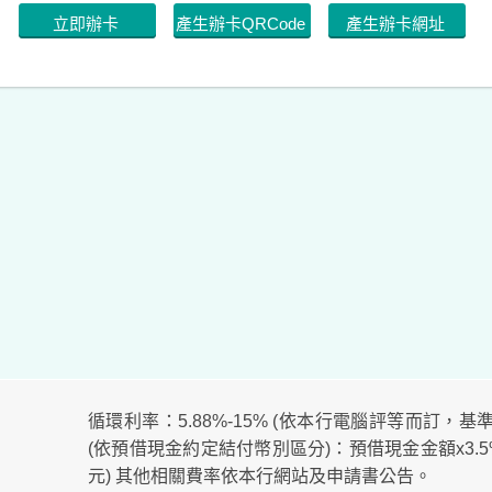
立即辦卡
產生辦卡QRCode
產生辦卡網址
循環利率：5.88%-15% (依本行電腦評等而訂，基準日
(依預借現金約定結付幣別區分)：預借現金金額x3.5%+
元) 其他相關費率依本行網站及申請書公告。