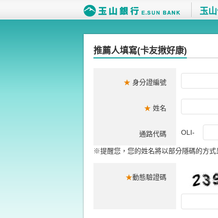
玉山
推薦人填寫(卡友揪好康)
★
身分證編號
★
姓名
OLI-
通路代碼
※提醒您，您的姓名將以部分隱碼的方式
★
動態驗證碼