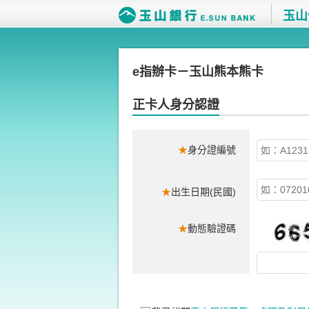
玉山
e指辦卡－玉山熊本熊卡
正卡人身分認證
★
身分證編號
★
出生日期(民國)
★
動態驗證碼