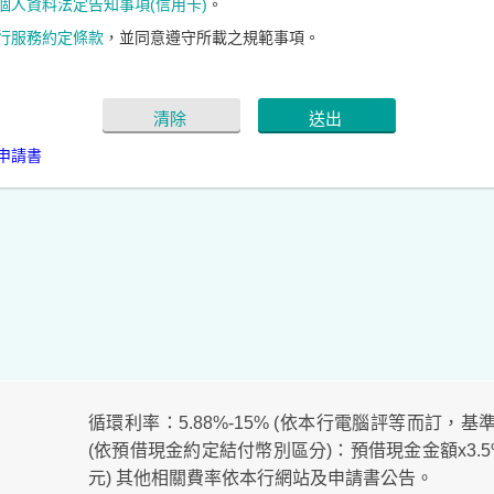
個人資料法定告知事項(信用卡)
。
行服務約定條款
，並同意遵守所載之規範事項。
清除
送出
申請書
循環利率：5.88%-15% (依本行電腦評等而訂，基準日
(依預借現金約定結付幣別區分)：預借現金金額x3.5%+
元) 其他相關費率依本行網站及申請書公告。