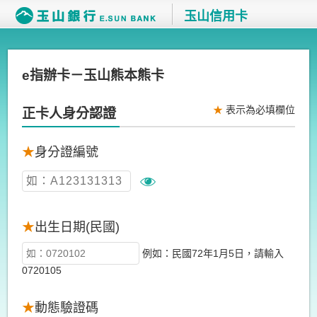
玉山信用卡
e指辦卡－玉山熊本熊卡
★
表示為必填欄位
正卡人身分認證
★
身分證編號
★
出生日期(民國)
例如：民國72年1月5日，請輸入
0720105
★
動態驗證碼