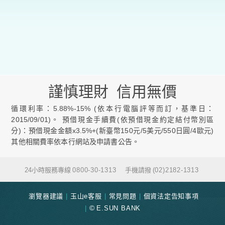
謹慎理財 信用無價
循環利率：5.88%-15% (依本行電腦評等而訂，基準日：
2015/09/01)。 預借現金手續費(依預借現金約定結付幣別區
分)：預借現金金額x3.5%+(新臺幣150元/5美元/550日圓/4歐元)
其他相關費率依本行網站及申請書公告。
24小時服務專線
0800-30-1313
手機請撥
(02)2182-1313
瀏覽器建議
玉山e客服
常見問題
個資法定告知事項
E.SUN BANK