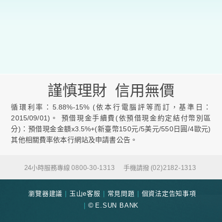
謹慎理財 信用無價
循環利率：5.88%-15% (依本行電腦評等而訂，基準日：
2015/09/01)。 預借現金手續費(依預借現金約定結付幣別區
分)：預借現金金額x3.5%+(新臺幣150元/5美元/550日圓/4歐元)
其他相關費率依本行網站及申請書公告。
24小時服務專線
0800-30-1313
手機請撥
(02)2182-1313
瀏覽器建議
玉山e客服
常見問題
個資法定告知事項
E.SUN BANK