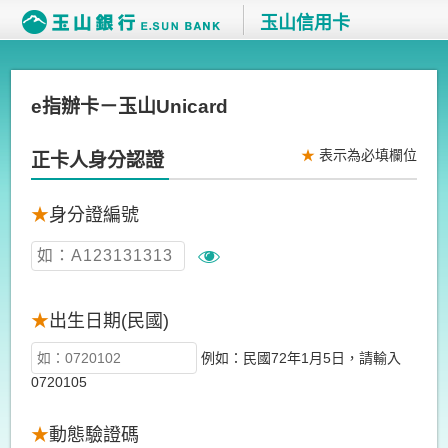
玉山信用卡
e指辦卡－玉山Unicard
★
表示為必填欄位
正卡人身分認證
★
身分證編號
★
出生日期(民國)
例如：民國72年1月5日，請輸入
0720105
★
動態驗證碼