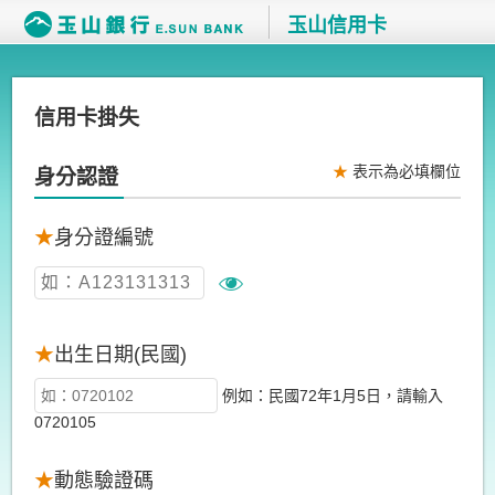
玉山信用卡
信用卡掛失
★
表示為必填欄位
身分認證
★
身分證編號
★
出生日期(民國)
例如：民國72年1月5日，請輸入
0720105
★
動態驗證碼