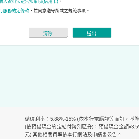
個人資料法定告知事項(信用卡)
。
行服務約定條款
，並同意遵守所載之規範事項。
清除
送出
循環利率：5.88%-15% (依本行電腦評等而訂，基準日
(依預借現金約定結付幣別區分)：預借現金金額x3.5%+
元) 其他相關費率依本行網站及申請書公告。