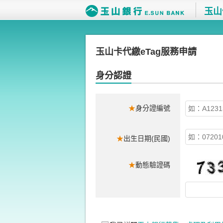
玉山
玉山卡代繳eTag服務申請
身分認證
★
身分證編號
★
出生日期(民國)
★
動態驗證碼